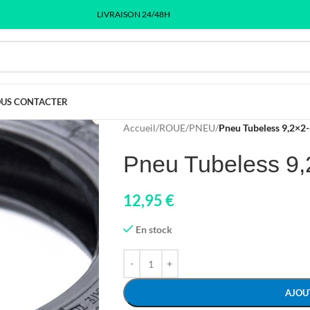
LIVRAISON 24/48H
US CONTACTER
Accueil
/
ROUE
/
PNEU
/
Pneu Tubeless 9,2×2-
Pneu Tubeless 9,
12,95
€
En stock
AJOU