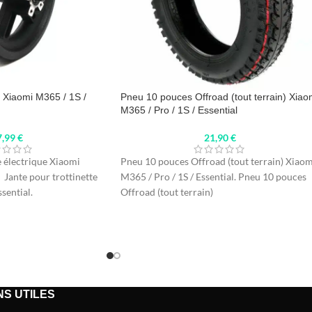
e Xiaomi M365 / 1S /
Pneu 10 pouces Offroad (tout terrain) Xiao
M365 / Pro / 1S / Essential
7,99
€
21,90
€
e électrique Xiaomi
Pneu 10 pouces Offroad (tout terrain) Xiaom
 Jante pour trottinette
M365 / Pro / 1S / Essential. Pneu 10 pouces
sential.
Offroad (tout terrain)
NS UTILES