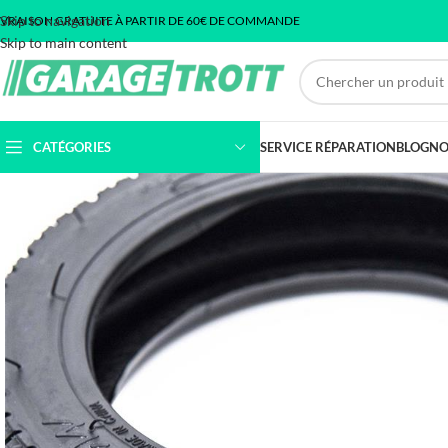
Skip to navigation
IVRAISON GRATUITE À PARTIR DE 60€ DE COMMANDE
Skip to main content
CATÉGORIES
SERVICE RÉPARATION
BLOG
NO