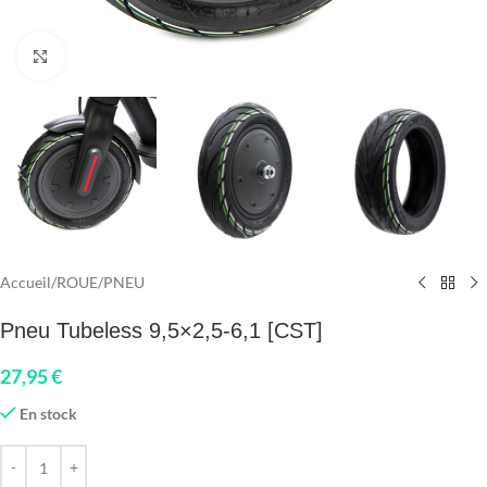
Click to enlarge
Accueil
/
ROUE
/
PNEU
Pneu Tubeless 9,5×2,5-6,1 [CST]
27,95
€
En stock