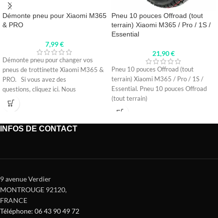
Démonte pneu pour Xiaomi M365
Pneu 10 pouces Offroad (tout
& PRO
terrain) Xiaomi M365 / Pro / 1S /
Essential
7,99
€
21,90
€
Démonte pneu pour changer vos
Pneu 10 pouces Offroad (tout
pneus de trottinette Xiaomi M365 &
terrain) Xiaomi M365 / Pro / 1S /
PRO. Si vous avez des
Essential. Pneu 10 pouces Offroad
questions, cliquez ici. Nous
(tout terrain)
INFOS DE CONTACT
9 avenue Verdier
MONTROUGE 92120
,
FRANCE
Téléphone: 06 43 90 49 72