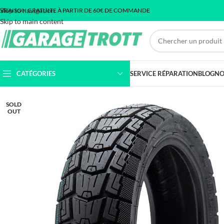
Skip to navigation
IVRAISON GRATUITE À PARTIR DE 60€ DE COMMANDE
Skip to main content
CATÉGORIES
SERVICE RÉPARATION
BLOG
NO
SOLD
OUT