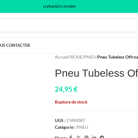
LIVRAISON 24/48H
US CONTACTER
Accueil
/
ROUE
/
PNEU
/
Pneu Tubeless Offro
Pneu Tubeless Of
24,95
€
Rupture de stock
UGS :
CMM087
Catégorie :
PNEU
Share: