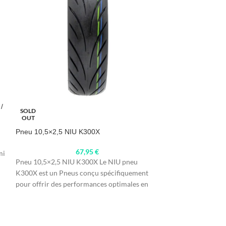
/
Pneu 9,2 pouces 
SOLD
M365 / Pro / Pro 2
OUT
Pneu 10,5×2,5 NIU K300X
67,95
€
mi
Pneu 9,2 pouces C
Pneu 10,5×2,5 NIU K300X Le NIU pneu
Xiaomi M365, Pro, 
K300X est un Pneus conçu spécifiquement
Améliorez le confo
pour offrir des performances optimales en
trottinettes