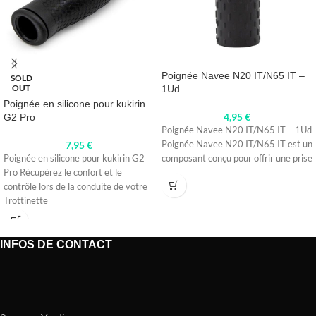
Poignée Navee N20 IT/N65 IT –
SOLD
OUT
1Ud
Poignée en silicone pour kukirin
4,95
€
G2 Pro
Poignée Navee N20 IT/N65 IT – 1Ud
7,95
€
Poignée Navee N20 IT/N65 IT est un
Poignée en silicone pour kukirin G2
composant conçu pour offrir une prise
Pro Récupérez le confort et le
contrôle lors de la conduite de votre
Trottinette
INFOS DE CONTACT