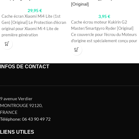
[Original]
29,95
€
3,95
€
Cache écran Xiaomi Mi4 Lite (1st
Cache écrou moteur Kukirin G2
Gen) [Original] Le Protection d'écran
Master/Smartgyro Ryder [Original]
original pour Xiaomi Mi 4 Lite de
Ce couvercle pour l'écrou du Moteurs
première génération
d'origine est spécialement conçu pour
les
INFOS DE CONTACT
9 avenue Verdier
MONTROUGE 92120
,
FRANCE
Téléphone: 06 43 90 49 72
LIENS UTILES