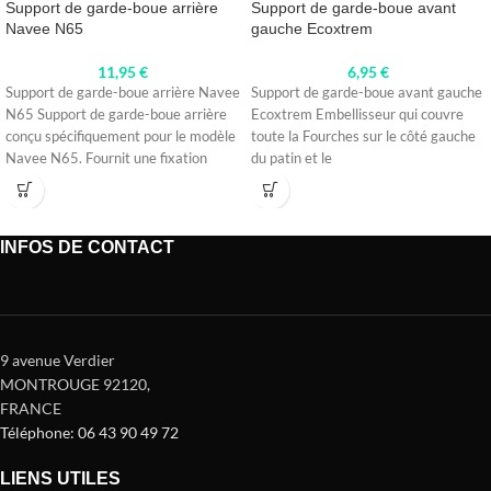
Support de garde-boue arrière
Support de garde-boue avant
Navee N65
gauche Ecoxtrem
11,95
€
6,95
€
Support de garde-boue arrière Navee
Support de garde-boue avant gauche
N65 Support de garde-boue arrière
Ecoxtrem Embellisseur qui couvre
conçu spécifiquement pour le modèle
toute la Fourches sur le côté gauche
Navee N65. Fournit une fixation
du patin et le
INFOS DE CONTACT
9 avenue Verdier
MONTROUGE 92120
,
FRANCE
Téléphone: 06 43 90 49 72
LIENS UTILES