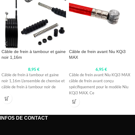
Câble de frein à tambour et gaine
Câble de frein avant Niu KQi3
noir 1,16m
MAX
8,95
€
6,95
€
Câble de frein à tambour et gaine
Câble de frein avant Niu KQi3 MAX
noir 1,16m L'ensemble de chemise et
câble de frein avant conçu
câble de frein à tambour noir de
spécifiquement pour le modèle Niu
KQi3 MAX. Ce
INFOS DE CONTACT