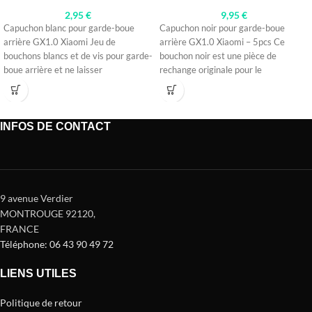
2,95
€
9,95
€
Capuchon blanc pour garde-boue
Capuchon noir pour garde-boue
arrière GX1.0 Xiaomi Jeu de
arrière GX1.0 Xiaomi – 5pcs Ce
bouchons blancs et de vis pour garde-
bouchon noir est une pièce de
boue arrière et ne laisser
rechange originale pour le
INFOS DE CONTACT
9 avenue Verdier
MONTROUGE 92120
,
FRANCE
Téléphone: 06 43 90 49 72
LIENS UTILES
Politique de retour