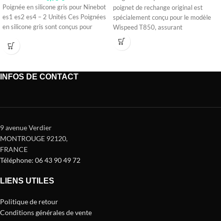
Poignée en silicone gris pour Ninebot
poignet de rechange original est
es1 es2 es4 – 2 Unités Ces Poignées
spécialement conçu pour le modèle
en silicone gris sont conçus pour
Wispeed T850, assurant
INFOS DE CONTACT
9 avenue Verdier
MONTROUGE 92120
,
FRANCE
Téléphone: 06 43 90 49 72
LIENS UTILES
Politique de retour
Conditions générales de vente