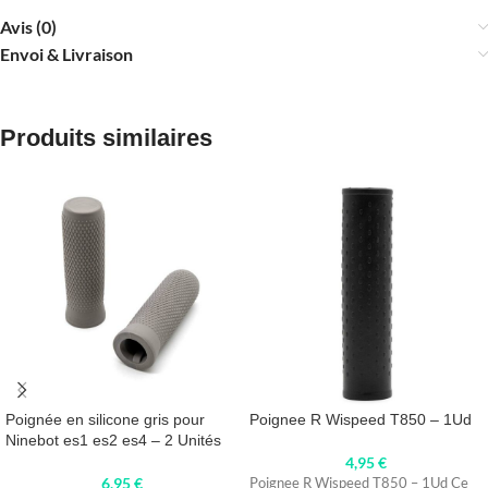
Avis (0)
Envoi & Livraison
Produits similaires
Poignée en silicone gris pour
Poignee R Wispeed T850 – 1Ud
Ninebot es1 es2 es4 – 2 Unités
4,95
€
6,95
€
Poignee R Wispeed T850 – 1Ud Ce