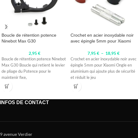
Boucle de rétention potence
Crochet en acier inoxydable noir
Ninebot Max G30
avec épingle 5mm pour Xiaomi
2,95
€
7,95
€
–
18,95
€
Boucle de rétention potence Ninebot
Crochet en acier inoxydable noir avec
Max G30 Boucle qui retient le levier
épingle 5mm pour Xiaomi Ongle en
de pliage du Potence pour le
aluminium qui ajoute plus de sécurité
maintenir fixe,
et réduit le jeu
INFOS DE CONTACT
9 avenue Verdier