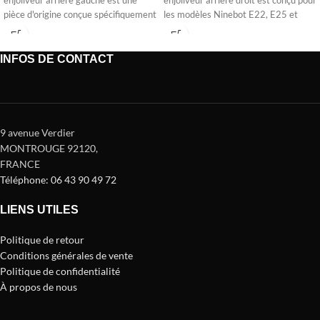
enjoliveur arrière gauche est une
enjoliveur arrière droit est conçu pour
pièce d'origine conçue spécifiquement
les modèles Ninebot E22, E25 et
pour les modèles
INFOS DE CONTACT
9 avenue Verdier
MONTROUGE 92120
,
FRANCE
Téléphone: 06 43 90 49 72
LIENS UTILES
Politique de retour
Conditions générales de vente
Politique de confidentialité
À propos de nous