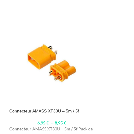
Connecteur AMASS XT30U – 5m / 5f
Connecteur bana
Dualtron
6,95
€
–
8,95
€
Connecteur AMASS XT30U – 5m / 5f Pack de